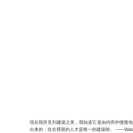
現在我所見到建築之美，我知道它是由内而外慢慢地
出来的，住在裡面的人才是唯一的建築師。 ——Walden; or, L