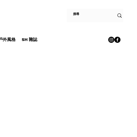
E 戶外風格
SH 雜誌