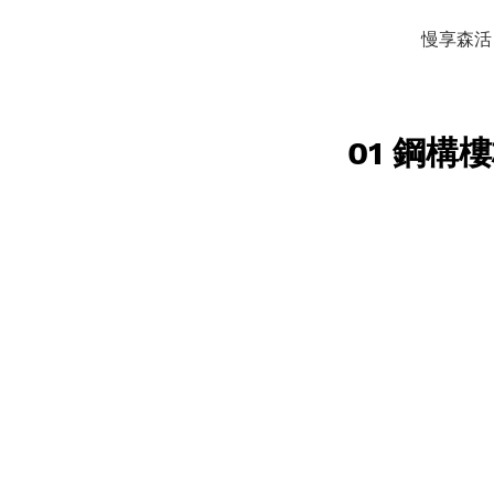
慢享森活
01 鋼構