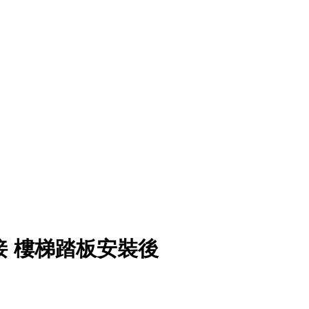
接 樓梯踏板安裝後