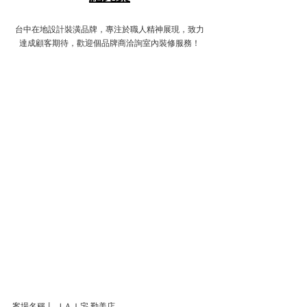
台中在地設計裝潢品牌，
專注於職人精神展現，致力
達成顧客期待，歡迎個品牌商洽詢室內裝修服務！
案場名稱丨 ＪＡＩ宅 勤美店