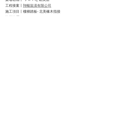
工程接案丨
翔暢裝潢有限公司
施工項目丨樓梯踏板- 北美橡木指接
施工樓層｜1F-2F
經典案例
查看全部
最新文章